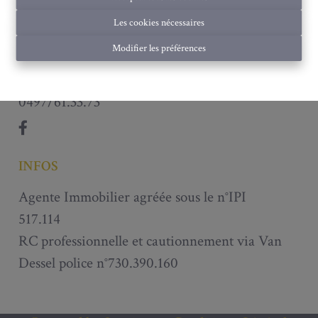
TVA 0792.258.980
Les cookies nécessaires
CONTACT
Modifier les préférences
info@immobiliere-mustang.be
0497/61.33.73
INFOS
Agente Immobilier agréée sous le n°IPI
517.114
RC professionnelle et cautionnement via Van
Dessel police n°730.390.160