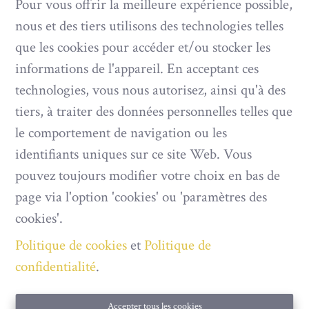
Pour vous offrir la meilleure expérience possible,
nous et des tiers utilisons des technologies telles
que les cookies pour accéder et/ou stocker les
Oups, cette page n'existe plus
informations de l'appareil. En acceptant ces
technologies, vous nous autorisez, ainsi qu'à des
tiers, à traiter des données personnelles telles que
le comportement de navigation ou les
À Vendre
À Louer
identifiants uniques sur ce site Web. Vous
pouvez toujours modifier votre choix en bas de
page via l'option 'cookies' ou 'paramètres des
cookies'.
IMMOBILIÈRE MUSTANG
Politique de cookies
et
Politique de
confidentialité
.
Les Boucats 91
6890 Redu
Accepter tous les cookies