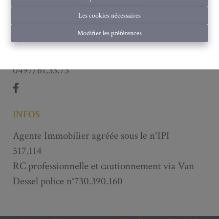
TVA 0792.258.980
Les cookies nécessaires
CONTACT
Modifier les préférences
info@immobiliere-mustang.be
0497/61.33.73
INFOS
Agente Immobilier agréée sous le n°IPI
517.114
RC professionnelle et cautionnement via Van
Dessel police n°730.390.160