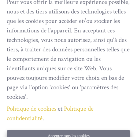
Pour vous offrir la meilleure expérience possible,
nous et des tiers utilisons des technologies telles
que les cookies pour accéder et/ou stocker les
Oups, cette page n'existe plus
informations de l'appareil. En acceptant ces
technologies, vous nous autorisez, ainsi qu'à des
tiers, à traiter des données personnelles telles que
le comportement de navigation ou les
À Vendre
À Louer
identifiants uniques sur ce site Web. Vous
pouvez toujours modifier votre choix en bas de
page via l'option 'cookies' ou 'paramètres des
cookies'.
IMMOBILIÈRE MUSTANG
Politique de cookies
et
Politique de
confidentialité
.
Les Boucats 91
6890 Redu
Accepter tous les cookies