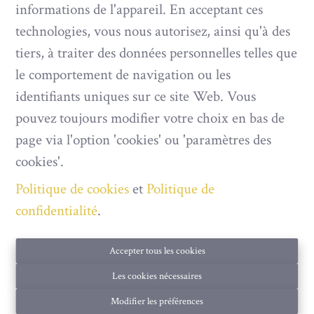
informations de l'appareil. En acceptant ces
technologies, vous nous autorisez, ainsi qu'à des
NOUVEAU
tiers, à traiter des données personnelles telles que
le comportement de navigation ou les
identifiants uniques sur ce site Web. Vous
pouvez toujours modifier votre choix en bas de
page via l'option 'cookies' ou 'paramètres des
cookies'.
Politique de cookies
et
Politique de
confidentialité
.
Maison de plain-pied à rénover à Redu
Accepter tous les cookies
Les cookies nécessaires
|
Ref
: 
476
Rue de Transinne 26A, 6890 Redu
Modifier les préférences
À partir de € 176.000