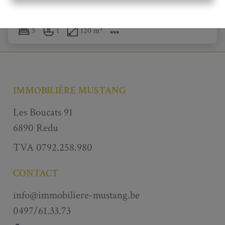
3
1
120 m²
IMMOBILIÈRE MUSTANG
Les Boucats 91
6890 Redu
TVA 0792.258.980
CONTACT
info@immobiliere-mustang.be
0497/61.33.73