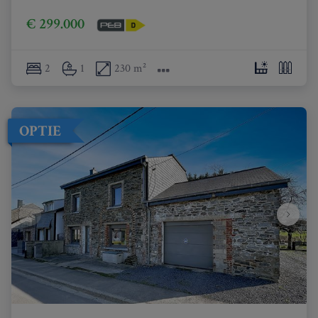
€ 299.000
2
1
230 m²
OPTIE