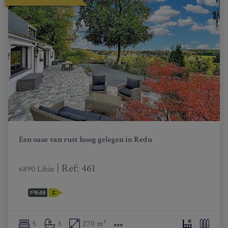
Een oase van rust hoog gelegen in Redu
|
Ref
: 
461
6890 Libin
5
3
270 m²