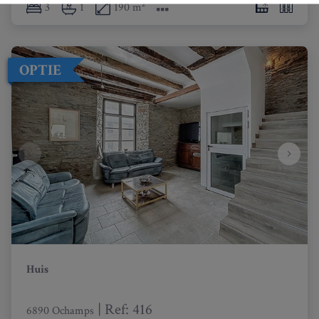
3
1
190 m²
OPTIE
Huis
|
Ref
: 
416
6890 Ochamps