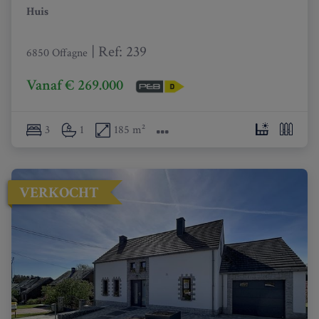
Huis
|
Ref
: 
239
6850 Offagne
Vanaf € 269.000
3
1
185 m²
VERKOCHT