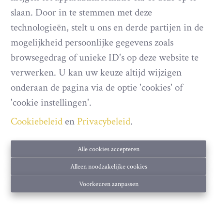
OPTIE
slaan. Door in te stemmen met deze
technologieën, stelt u ons en derde partijen in de
mogelijkheid persoonlijke gegevens zoals
browsegedrag of unieke ID's op deze website te
verwerken. U kan uw keuze altijd wijzigen
onderaan de pagina via de optie 'cookies' of
'cookie instellingen'.
Cookiebeleid
en
Privacybeleid
.
Huis
Alle cookies accepteren
Alleen noodzakelijke cookies
|
Ref
: 
470
6850 Paliseul
Voorkeuren aanpassen
Vanaf € 275.000