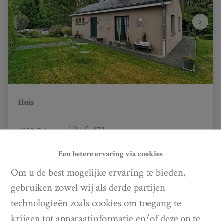
Huis
|
Ref
: 
471
6890 Ochamps
Vanaf € 249.000
Een betere ervaring via cookies
Om u de best mogelijke ervaring te bieden,
2
1
110 m²
gebruiken zowel wij als derde partijen
technologieën zoals cookies om toegang te
krijgen tot apparaatinformatie en/of deze op te