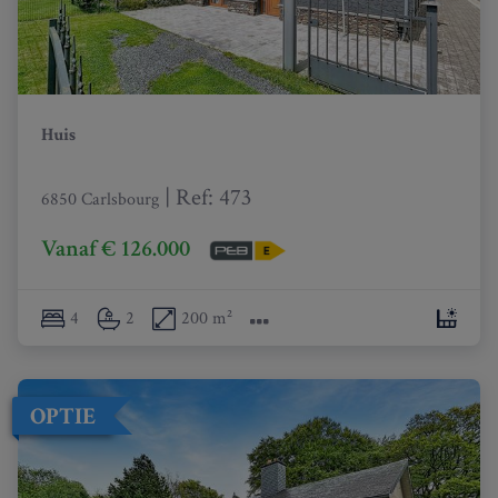
Huis
|
Ref
: 
473
6850 Carlsbourg
Vanaf € 126.000
4
2
200 m²
OPTIE