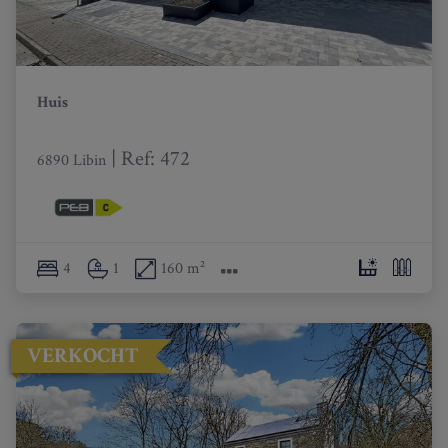
Huis
|
Ref
: 
472
6890 Libin
4
1
160 m²
VERKOCHT