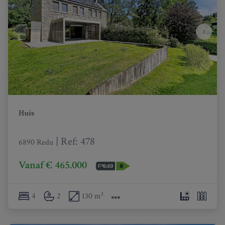
Huis
|
Ref
: 
478
6890 Redu
Vanaf € 465.000
4
2
130 m²