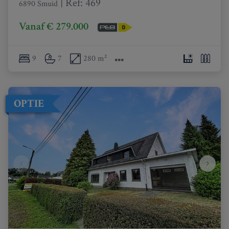
|
Ref
: 
469
6890 Smuid
Vanaf € 279.000
9
7
280 m²
OPTIE