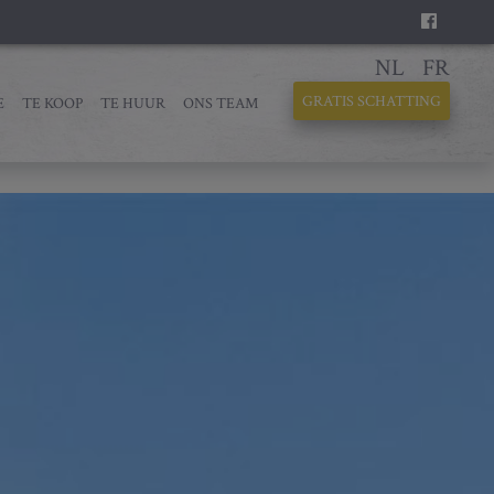
NL
FR
GRATIS SCHATTING
E
TE KOOP
TE HUUR
ONS TEAM