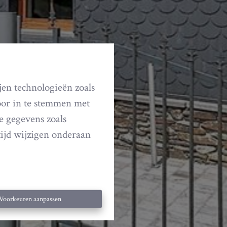
jen technologieën zoals
Door in te stemmen met
ke gegevens zoals
ijd wijzigen onderaan
Voorkeuren aanpassen