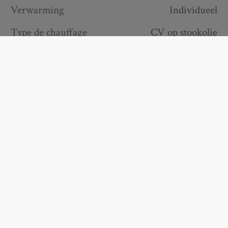
Verwarming
Individueel
Type de chauffage
CV op stookolie
Aansluiting
Ja
waterleiding
Keuken
good
Beglazing
Dubbel
Raamkozijn
pvc
Comfort buiten
Atelier