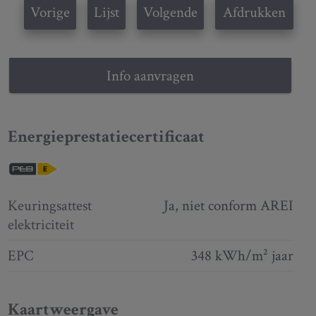
Vorige
Lijst
Volgende
Afdrukken
Info aanvragen
Energieprestatiecertificaat
Keuringsattest
Ja, niet conform AREI
elektriciteit
EPC
348 kWh/m² jaar
Kaartweergave