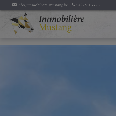
info@immobiliere-mustang.be
0497/61.33.73