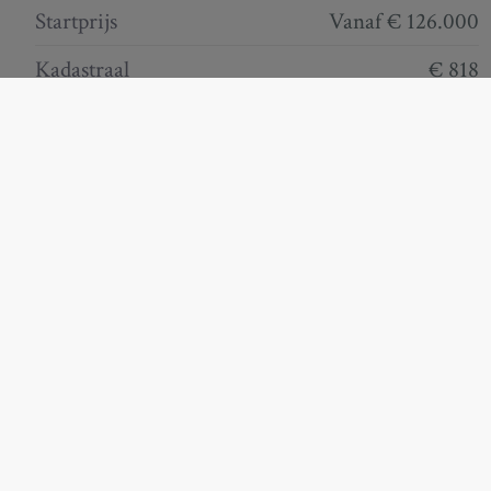
Startprijs
Vanaf € 126.000
Kadastraal
€ 818
inkomen
Documenten