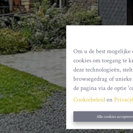
Om u de best mogelijke e
cookies om toegang te kr
deze technologieën, stel
browsegedrag of unieke 
de pagina via de optie 'co
Cookiebeleid
en
Privacy
Alle cookies acceptere