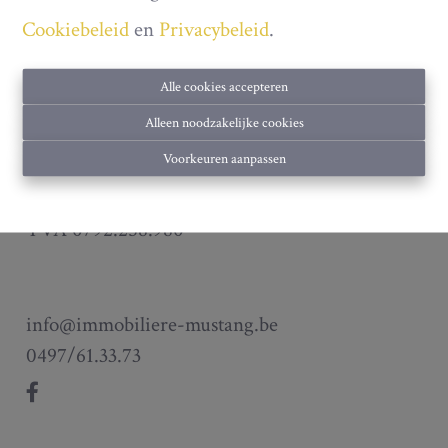
Cookiebeleid
en
Privacybeleid
.
Alle cookies accepteren
Alleen noodzakelijke cookies
Les Boucats 91
Voorkeuren aanpassen
6890 Redu
TVA 0792.258.980
info@immobiliere-mustang.be
0497/61.33.73