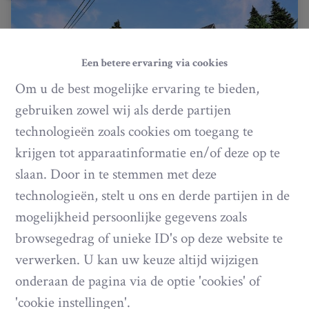
Een betere ervaring via cookies
Om u de best mogelijke ervaring te bieden,
gebruiken zowel wij als derde partijen
technologieën zoals cookies om toegang te
krijgen tot apparaatinformatie en/of deze op te
slaan. Door in te stemmen met deze
Huis
technologieën, stelt u ons en derde partijen in de
mogelijkheid persoonlijke gegevens zoals
|
Dessous la Ville 39, 6800 Libramont-Chevigny
Ref
: 
477
browsegedrag of unieke ID's op deze website te
verwerken. U kan uw keuze altijd wijzigen
Vanaf € 324.000
onderaan de pagina via de optie 'cookies' of
'cookie instellingen'.
4
1
250 m²